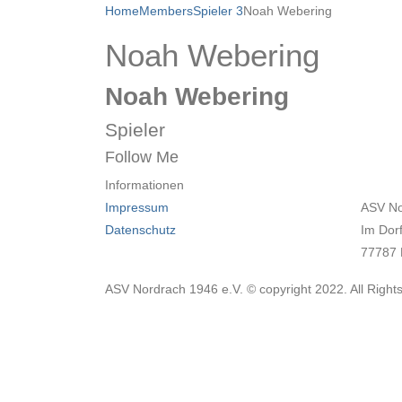
Home
Members
Spieler 3
Noah Webering
Noah Webering
Noah Webering
Spieler
Follow Me
Informationen
Impressum
ASV No
Datenschutz
Im Dor
77787 
ASV Nordrach 1946 e.V. © copyright 2022. All Right