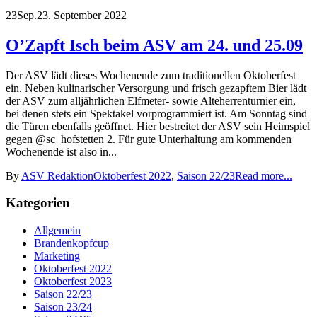
23
Sep.
23. September 2022
O’Zapft Isch beim ASV am 24. und 25.09
Der ASV lädt dieses Wochenende zum traditionellen Oktoberfest
ein. Neben kulinarischer Versorgung und frisch gezapftem Bier lädt
der ASV zum alljährlichen Elfmeter- sowie Alteherrenturnier ein,
bei denen stets ein Spektakel vorprogrammiert ist. Am Sonntag sind
die Türen ebenfalls geöffnet. Hier bestreitet der ASV sein Heimspiel
gegen @sc_hofstetten 2. Für gute Unterhaltung am kommenden
Wochenende ist also in...
By
ASV Redaktion
Oktoberfest 2022
,
Saison 22/23
Read more...
Kategorien
Allgemein
Brandenkopfcup
Marketing
Oktoberfest 2022
Oktoberfest 2023
Saison 22/23
Saison 23/24