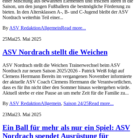
einer Mischung aus bewährten Elementen und frischen Ideen in die
Saison, um den jungen Fußballern die bestmögliche Förderung zu
bieten. In den Altersklassen A-, B- und C-Jugend bleibt der ASV
Nordrach weiterhin Teil einer...
By
ASV Redaktion
Allgemein
Read more...
25
Mai
25. Mai 2025
ASV Nordrach stellt die Weichen
ASV Nordrach stellt die Weichen Trainerwechsel beim ASV
Nordrach zur neuen Saison 2025/2026 - Patrick Weiß folgt auf
Clemens Herrmann Bereits im vergangenen November informierte
der aktuelle ASV Coach Clemens Herrmann die Verantwortlichen,
dass es für ihn nicht über den Sommer hinaus weitergehen würde.
Aktuell strebe er eine Pause an um mehr Zeit für die Familie zu...
By
ASV Redaktion
Allgemein
,
Saison 24/25
Read more...
23
Mai
23. Mai 2025
Ein Ball für mehr als nur ein Spiel: ASV
Nordrach spendet Ausrüstung für