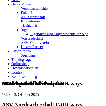
Unser Verein
Vereinsgeschichte
Fußball
AH Mannschaft
Kinderturnen
Tischtennis
Jugend
Jugendkonzept / Jugendschutzkonzept
Vorstandschaft
ASV Förderverein
Unsere Partner
Saison 25/26
Spielplan
Trainingstage
Onlineshop
Downloadbereich
Kontakt
Beitrittserklärung
ASV Nordrach erhält FAIR ways Förderpreis für innovatives Mädchenfußball-Projekt „BALLERINAS“
13
Okt.
13. Oktober 2025
ASV Nordrach erhält FAIR ways