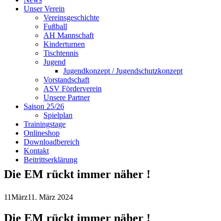
Unser Verein
Vereinsgeschichte
Fußball
AH Mannschaft
Kinderturnen
Tischtennis
Jugend
Jugendkonzept / Jugendschutzkonzept
Vorstandschaft
ASV Förderverein
Unsere Partner
Saison 25/26
Spielplan
Trainingstage
Onlineshop
Downloadbereich
Kontakt
Beitrittserklärung
Die EM rückt immer näher !
11
März
11. März 2024
Die EM rückt immer näher !