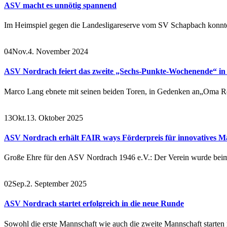
ASV macht es unnötig spannend
Im Heimspiel gegen die Landesligareserve vom SV Schapbach konnte
04
Nov.
4. November 2024
ASV Nordrach feiert das zweite „Sechs-Punkte-Wochenende“ in
Marco Lang ebnete mit seinen beiden Toren, in Gedenken an„Oma Ro
13
Okt.
13. Oktober 2025
ASV Nordrach erhält FAIR ways Förderpreis für innovative
Große Ehre für den ASV Nordrach 1946 e.V.: Der Verein wurde beim
02
Sep.
2. September 2025
ASV Nordrach startet erfolgreich in die neue Runde
Sowohl die erste Mannschaft wie auch die zweite Mannschaft starten 