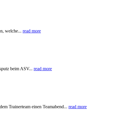
n, welche...
read more
rsputz beim ASV...
read more
 dem Trainerteam einen Teamabend...
read more