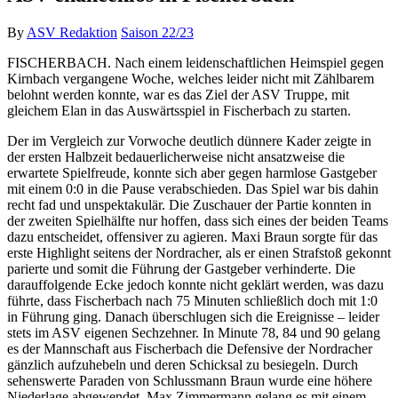
By
ASV Redaktion
Saison 22/23
FISCHERBACH. Nach einem leidenschaftlichen Heimspiel gegen
Kirnbach vergangene Woche, welches leider nicht mit Zählbarem
belohnt werden konnte, war es das Ziel der ASV Truppe, mit
gleichem Elan in das Auswärtsspiel in Fischerbach zu starten.
Der im Vergleich zur Vorwoche deutlich dünnere Kader zeigte in
der ersten Halbzeit bedauerlicherweise nicht ansatzweise die
erwartete Spielfreude, konnte sich aber gegen harmlose Gastgeber
mit einem 0:0 in die Pause verabschieden. Das Spiel war bis dahin
recht fad und unspektakulär. Die Zuschauer der Partie konnten in
der zweiten Spielhälfte nur hoffen, dass sich eines der beiden Teams
dazu entscheidet, offensiver zu agieren. Maxi Braun sorgte für das
erste Highlight seitens der Nordracher, als er einen Strafstoß gekonnt
parierte und somit die Führung der Gastgeber verhinderte. Die
darauffolgende Ecke jedoch konnte nicht geklärt werden, was dazu
führte, dass Fischerbach nach 75 Minuten schließlich doch mit 1:0
in Führung ging. Danach überschlugen sich die Ereignisse – leider
stets im ASV eigenen Sechzehner. In Minute 78, 84 und 90 gelang
es der Mannschaft aus Fischerbach die Defensive der Nordracher
gänzlich aufzuhebeln und deren Schicksal zu besiegeln. Durch
sehenswerte Paraden von Schlussmann Braun wurde eine höhere
Niederlage abgewendet. Max Zimmermann gelang es mit einem