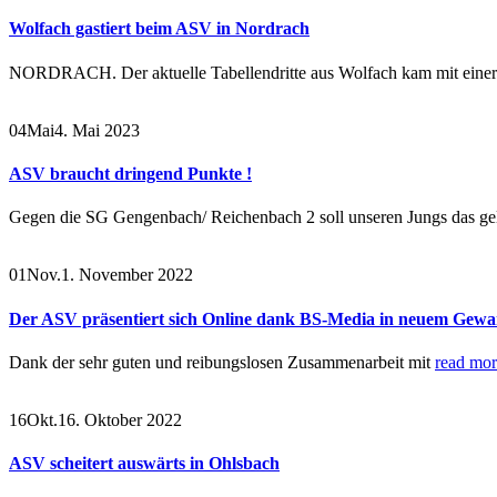
Wolfach gastiert beim ASV in Nordrach
NORDRACH. Der aktuelle Tabellendritte aus Wolfach kam mit einer k
04
Mai
4. Mai 2023
ASV braucht dringend Punkte !
Gegen die SG Gengenbach/ Reichenbach 2 soll unseren Jungs das gel
01
Nov.
1. November 2022
Der ASV präsentiert sich Online dank BS-Media in neuem Gew
Dank der sehr guten und reibungslosen Zusammenarbeit mit
read mor
16
Okt.
16. Oktober 2022
ASV scheitert auswärts in Ohlsbach