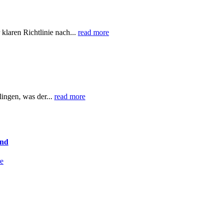
laren Richtlinie nach...
read more
ingen, was der...
read more
and
e