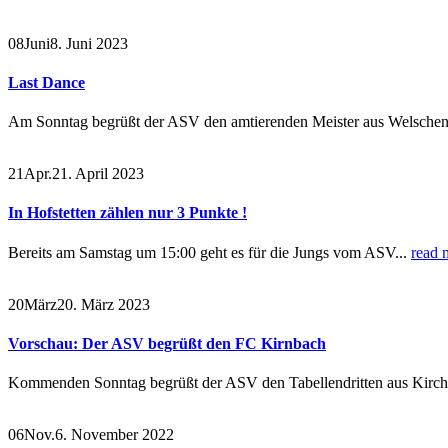
08
Juni
8. Juni 2023
Last Dance
Am Sonntag begrüßt der ASV den amtierenden Meister aus Welschens
21
Apr.
21. April 2023
In Hofstetten zählen nur 3 Punkte !
Bereits am Samstag um 15:00 geht es für die Jungs vom ASV...
read 
20
März
20. März 2023
Vorschau: Der ASV begrüßt den FC Kirnbach
Kommenden Sonntag begrüßt der ASV den Tabellendritten aus Kirc
06
Nov.
6. November 2022