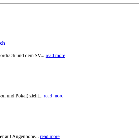
ach
rdrach und dem SV...
read more
n und Pokal) zieht...
read more
r auf Augenhöhe...
read more