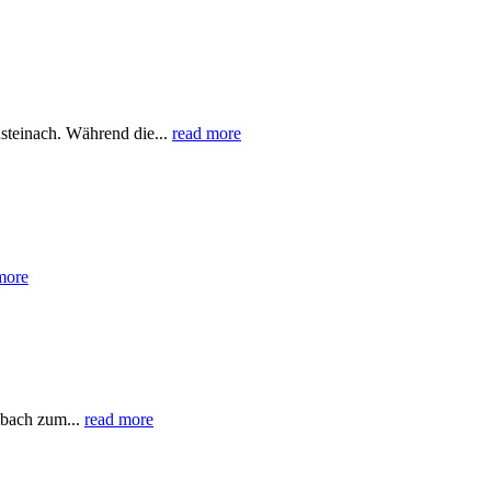
teinach. Während die...
read more
more
hbach zum...
read more